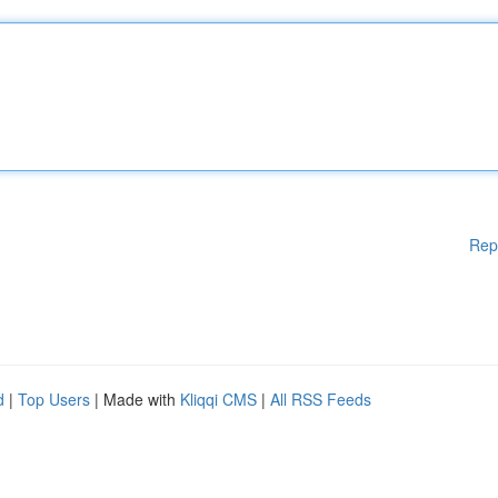
Rep
d
|
Top Users
| Made with
Kliqqi CMS
|
All RSS Feeds