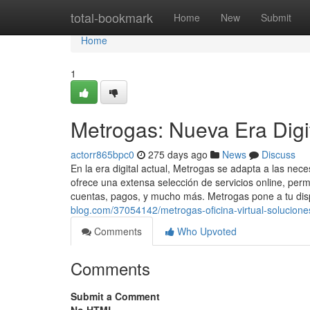
Home
total-bookmark
Home
New
Submit
Home
1
Metrogas: Nueva Era Digi
actorr865bpc0
275 days ago
News
Discuss
En la era digital actual, Metrogas se adapta a las nec
ofrece una extensa selección de servicios online, perm
cuentas, pagos, y mucho más. Metrogas pone a tu dis
blog.com/37054142/metrogas-oficina-virtual-solucion
Comments
Who Upvoted
Comments
Submit a Comment