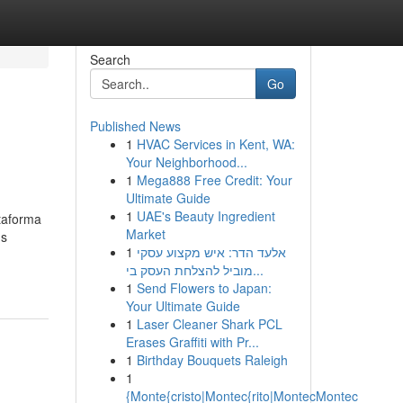
Search
Go
Published News
1
HVAC Services in Kent, WA:
Your Neighborhood...
1
Mega888 Free Credit: Your
Ultimate Guide
1
UAE's Beauty Ingredient
ataforma
Market
us
1
אלעד הדר: איש מקצוע עסקי
מוביל להצלחת העסק בי...
1
Send Flowers to Japan:
Your Ultimate Guide
1
Laser Cleaner Shark PCL
Erases Graffiti with Pr...
1
Birthday Bouquets Raleigh
1
{Monte{cristo|Montec{rito|MontecMontec