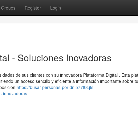
Groups
Register
Login
tal - Soluciones Inovadoras
esidades de sus clientes con su innovadora Plataforma Digital . Esta pl
itiendo un acceso sencillo y eficiente a información importante sobre t
posición
https://busar-personas-por-dni57788.jts-
es-innovadoras