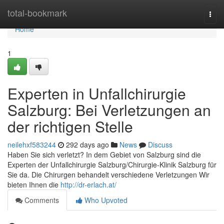
Home
total-bookmark
Togg
navi
Home
1
Experten in Unfallchirurgie
Salzburg: Bei Verletzungen an
der richtigen Stelle
neilehxf583244
292 days ago
News
Discuss
Haben Sie sich verletzt? In dem Gebiet von Salzburg sind die
Experten der Unfallchirurgie Salzburg/Chirurgie-Klinik Salzburg für
Sie da. Die Chirurgen behandelt verschiedene Verletzungen Wir
bieten Ihnen die
http://dr-erlach.at/
Comments
Who Upvoted