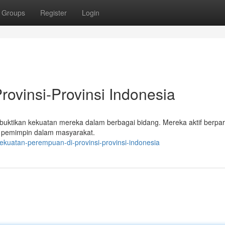
Groups
Register
Login
ovinsi-Provinsi Indonesia
buktikan kekuatan mereka dalam berbagai bidang. Mereka aktif berpart
n pemimpin dalam masyarakat.
kuatan-perempuan-di-provinsi-provinsi-indonesia