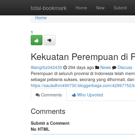
Home
total-bookmark
Home
New
Submit
Home
1
Kekuatan Perempuan di Pr
liliangrbz042435
294 days ago
News
Discuss
Perempuan di seluruh provinsi di Indonesia telah mem
sebagai pebisnis sukses, seorang yang dihormati, da
https://saulsdhm490730.bloggerbags.com/42997752/ke
Comments
Who Upvoted
Comments
Submit a Comment
No HTML