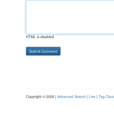
HTML is disabled
Copyright © 2026 |
Advanced Search
|
Live
|
Tag Clou