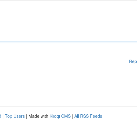
Rep
d
|
Top Users
| Made with
Kliqqi CMS
|
All RSS Feeds