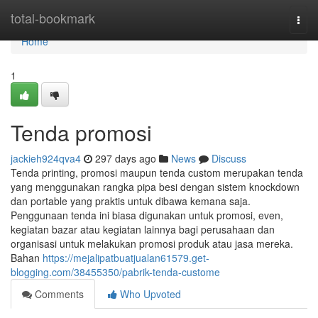
Home
total-bookmark
Togg
navi
Home
1
Tenda promosi
jackieh924qva4
297 days ago
News
Discuss
Tenda printing, promosi maupun tenda custom merupakan tenda
yang menggunakan rangka pipa besi dengan sistem knockdown
dan portable yang praktis untuk dibawa kemana saja.
Penggunaan tenda ini biasa digunakan untuk promosi, even,
kegiatan bazar atau kegiatan lainnya bagi perusahaan dan
organisasi untuk melakukan promosi produk atau jasa mereka.
Bahan
https://mejalipatbuatjualan61579.get-
blogging.com/38455350/pabrik-tenda-custome
Comments
Who Upvoted