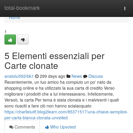
Home
total-bookmark
Togg
navi
Home
1
5 Elementi essenziali per
Carte clonate
anatolu592rbk1
299 days ago
News
Discuss
Recentemente, un tuo amico ha compiuto un po' nato da
shopping online e ha utilizzato la sua carta di credito Verso
migliorare i prodotti che a lui interessavano. Infelicemente,
Versoò, la carta Per tema è stata clonata e i malviventi i quali
sono riusciti a fare ciò non hanno scialacquato
https://charlieiuitf.blog2learn.com/85371517/una-chiave-semplice-
per-carta-bianca-clonata-unveiled
Comments
Who Upvoted