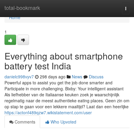
Home
total-bookmark
Togg
navi
Home
1
Everything about smartphone
battery test India
danielc998vyv7
298 days ago
News
Discuss
Powerful apps to assist you get the job done smarter and
Participate in more challenging. Bixby: Your intelligent assistant
Als liefhebber van de Italiaanse keuken zoek je waarschijnlijk
regelmatig naar de meest authentieke eating places. Geen zin om
op stap te gaan voor een lekkere maaltijd? Laat dan een heerlijke
https://actonf489qzw7.wikistatement.com/user
Comments
Who Upvoted