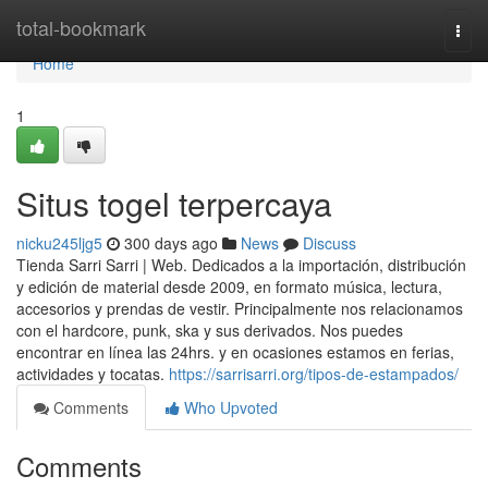
Home
total-bookmark
Togg
navi
Home
1
Situs togel terpercaya
nicku245ljg5
300 days ago
News
Discuss
Tienda Sarri Sarri | Web. Dedicados a la importación, distribución
y edición de material desde 2009, en formato música, lectura,
accesorios y prendas de vestir. Principalmente nos relacionamos
con el hardcore, punk, ska y sus derivados. Nos puedes
encontrar en línea las 24hrs. y en ocasiones estamos en ferias,
actividades y tocatas.
https://sarrisarri.org/tipos-de-estampados/
Comments
Who Upvoted
Comments