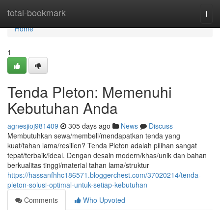
Home
total-bookmark
Togg
navi
Home
1
Tenda Pleton: Memenuhi
Kebutuhan Anda
agnesjioj981409
305 days ago
News
Discuss
Membutuhkan sewa/membeli/mendapatkan tenda yang
kuat/tahan lama/resilien? Tenda Pleton adalah pilihan sangat
tepat/terbaik/ideal. Dengan desain modern/khas/unik dan bahan
berkualitas tinggi/material tahan lama/struktur
https://hassanfhhc186571.bloggerchest.com/37020214/tenda-
pleton-solusi-optimal-untuk-setiap-kebutuhan
Comments
Who Upvoted