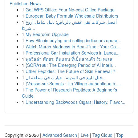
Published News
1
Get WPS Office: Your No-cost Office Package
1
European Baby Formula Wholesale Distributors
1
أفضل شركات نقل عفش بالرياض: دليل شامل أروع
شركا...
1
My Bedroom Upgrade
1
How Bitcoin buying and selling indicators opera...
1
Watch March Madness In Real-Time : Your Co...
1
Professional Car Installation Services in Lanca...
1
พูลวิลล่า พัทยา: ดินแดน ที่เป็นส่วนตัว ริม ทะเล
1
{SORA168: The Emerging Period of AI Intelli...
1
Uther Peptides: The Future of Skin Renewal ?
1
فلل للبيع في المدينة : خيارك في منطقة ال...
1
{Vresse-sur-Semois : Un Village authentique à ...
1
The Power of Research Peptides: A Beginner's
Guide
1
Understanding Backwoods Cigars: History, Flavor...
Copyright © 2026 |
Advanced Search
|
Live
|
Tag Cloud
|
Top