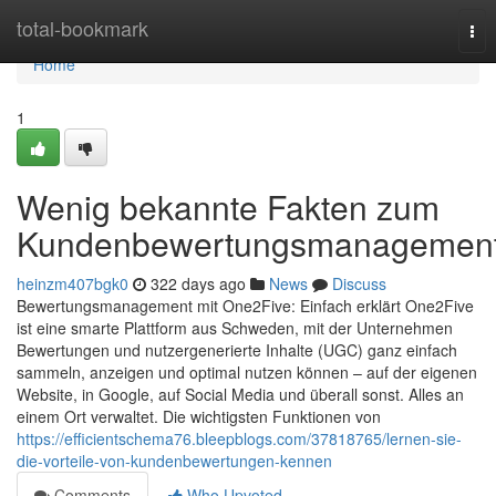
Home
total-bookmark
Tog
nav
Home
1
Wenig bekannte Fakten zum
Kundenbewertungsmanagemen
heinzm407bgk0
322 days ago
News
Discuss
Bewertungsmanagement mit One2Five: Einfach erklärt One2Five
ist eine smarte Plattform aus Schweden, mit der Unternehmen
Bewertungen und nutzergenerierte Inhalte (UGC) ganz einfach
sammeln, anzeigen und optimal nutzen können – auf der eigenen
Website, in Google, auf Social Media und überall sonst. Alles an
einem Ort verwaltet. Die wichtigsten Funktionen von
https://efficientschema76.bleepblogs.com/37818765/lernen-sie-
die-vorteile-von-kundenbewertungen-kennen
Comments
Who Upvoted