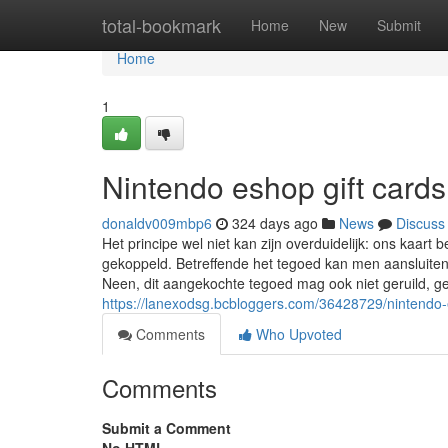
Home
total-bookmark
Home
New
Submit
Home
1
Nintendo eshop gift car
donaldv009mbp6
324 days ago
News
Discuss
Het principe wel niet kan zijn overduidelijk: ons kaa
gekoppeld. Betreffende het tegoed kan men aansluitend
Neen, dit aangekochte tegoed mag ook niet geruild, ge
https://lanexodsg.bcbloggers.com/36428729/nintendo
Comments
Who Upvoted
Comments
Submit a Comment