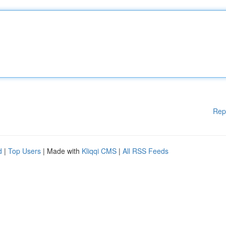
Rep
d
|
Top Users
| Made with
Kliqqi CMS
|
All RSS Feeds