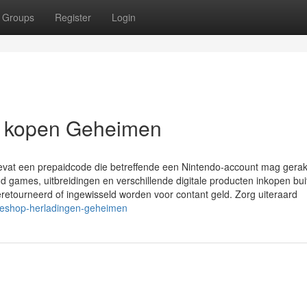
Groups
Register
Login
ds kopen Geheimen
rt bevat een prepaidcode die betreffende een Nintendo-account mag gera
 games, uitbreidingen en verschillende digitale producten inkopen bui
retourneerd of ingewisseld worden voor contant geld. Zorg uiteraard
-eshop-herladingen-geheimen