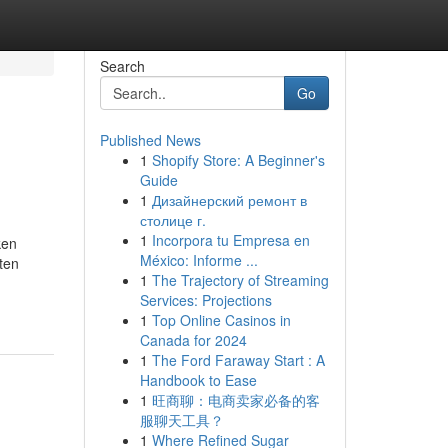
Search
Go
Published News
1
Shopify Store: A Beginner's
Guide
1
Дизайнерский ремонт в
столице г.
1
Incorpora tu Empresa en
ken
México: Informe ...
ten
1
The Trajectory of Streaming
Services: Projections
1
Top Online Casinos in
Canada for 2024
1
The Ford Faraway Start : A
Handbook to Ease
1
旺商聊：电商卖家必备的客
服聊天工具？
1
Where Refined Sugar