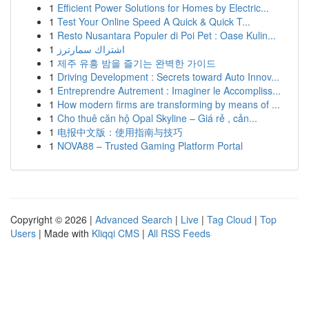
1
Efficient Power Solutions for Homes by Electric...
1
Test Your Online Speed A Quick & Quick T...
1
Resto Nusantara Populer di Poi Pet : Oase Kulin...
1
اشتراك سمارترز
1
제주 유흥 밤을 즐기는 완벽한 가이드
1
Driving Development : Secrets toward Auto Innov...
1
Entreprendre Autrement : Imaginer le Accompliss...
1
How modern firms are transforming by means of ...
1
Cho thuê căn hộ Opal Skyline – Giá rẻ , cản...
1
电报中文版：使用指南与技巧
1
NOVA88 – Trusted Gaming Platform Portal
Copyright © 2026 |
Advanced Search
|
Live
|
Tag Cloud
|
Top
Users
| Made with
Kliqqi CMS
|
All RSS Feeds