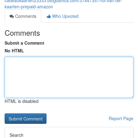
cadeaukaarten23333.blogdanica.com/37447357/rol-van-de-
kaarten-prepaid-amazon
Comments
Who Upvoted
Comments
Submit a Comment
No HTML
HTML is disabled
Report Page
Search