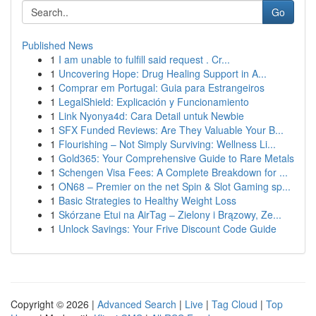
Go
Published News
1
I am unable to fulfill said request . Cr...
1
Uncovering Hope: Drug Healing Support in A...
1
Comprar em Portugal: Guia para Estrangeiros
1
LegalShield: Explicación y Funcionamiento
1
Link Nyonya4d: Cara Detail untuk Newbie
1
SFX Funded Reviews: Are They Valuable Your B...
1
Flourishing – Not Simply Surviving: Wellness Li...
1
Gold365: Your Comprehensive Guide to Rare Metals
1
Schengen Visa Fees: A Complete Breakdown for ...
1
ON68 – Premier on the net Spin & Slot Gaming sp...
1
Basic Strategies to Healthy Weight Loss
1
Skórzane Etui na AirTag – Zielony i Brązowy, Ze...
1
Unlock Savings: Your Frive Discount Code Guide
Copyright © 2026 |
Advanced Search
|
Live
|
Tag Cloud
|
Top