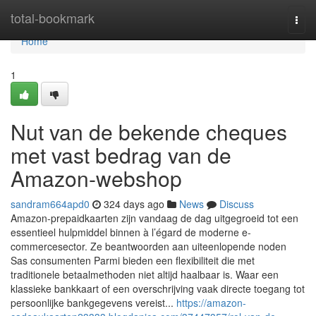
Home
total-bookmark
Togg
navi
Home
1
Nut van de bekende cheques
met vast bedrag van de
Amazon-webshop
sandram664apd0
324 days ago
News
Discuss
Amazon-prepaidkaarten zijn vandaag de dag uitgegroeid tot een
essentieel hulpmiddel binnen à l’égard de moderne e-
commercesector. Ze beantwoorden aan uiteenlopende noden
Sas consumenten Parmi bieden een flexibiliteit die met
traditionele betaalmethoden niet altijd haalbaar is. Waar een
klassieke bankkaart of een overschrijving vaak directe toegang tot
persoonlijke bankgegevens vereist...
https://amazon-