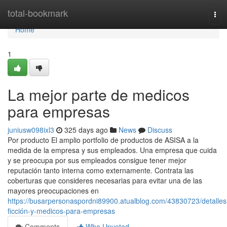
Home
total-bookmark
Tog
navi
Home
1
La mejor parte de medicos
para empresas
juniusw098ixl3
325 days ago
News
Discuss
Por producto El amplio portfolio de productos de ASISA a la
medida de la empresa y sus empleados. Una empresa que cuida
y se preocupa por sus empleados consigue tener mejor
reputación tanto interna como externamente. Contrata las
coberturas que consideres necesarias para evitar una de las
mayores preocupaciones en
https://busarpersonaspordni89900.atualblog.com/43830723/detalles
ficción-y-medicos-para-empresas
Comments
Who Upvoted