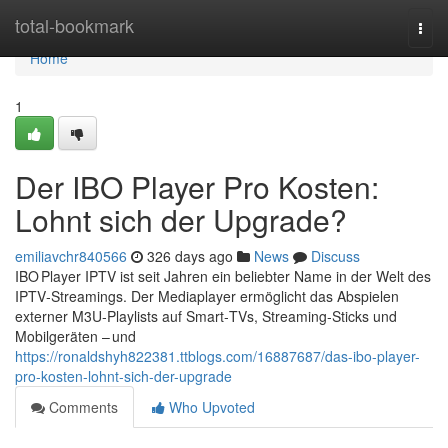
Home
total-bookmark
Togg
navi
Home
1
Der IBO Player Pro Kosten:
Lohnt sich der Upgrade?
emiliavchr840566
326 days ago
News
Discuss
IBO Player IPTV ist seit Jahren ein beliebter Name in der Welt des
IPTV‑Streamings. Der Mediaplayer ermöglicht das Abspielen
externer M3U‑Playlists auf Smart‑TVs, Streaming‑Sticks und
Mobilgeräten – und
https://ronaldshyh822381.ttblogs.com/16887687/das-ibo-player-
pro-kosten-lohnt-sich-der-upgrade
Comments
Who Upvoted