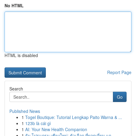
No HTML
HTML is disabled
Report Page
Search
Go
Published News
1
Togel Boutique: Tutorial Lengkap Paito Warna & ...
1
123b là cái gì
1
AI: Your New Health Companion
1
รับ โปรแกรม เชียงใหม่: ตัวเลือก ที่ยอดเยี่ยม แก...