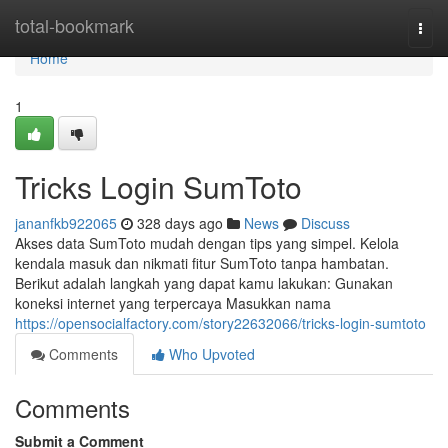
Home
total-bookmark
Togg
navi
Home
1
Tricks Login SumToto
jananfkb922065
328 days ago
News
Discuss
Akses data SumToto mudah dengan tips yang simpel. Kelola
kendala masuk dan nikmati fitur SumToto tanpa hambatan.
Berikut adalah langkah yang dapat kamu lakukan: Gunakan
koneksi internet yang terpercaya Masukkan nama
https://opensocialfactory.com/story22632066/tricks-login-sumtoto
Comments
Who Upvoted
Comments
Submit a Comment