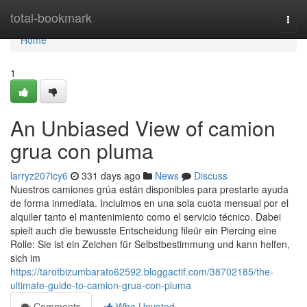
Home
total-bookmark
Togg
navi
Home
1
An Unbiased View of camion
grua con pluma
larryz207icy6
331 days ago
News
Discuss
Nuestros camiones grúa están disponibles para prestarte ayuda
de forma inmediata. Incluimos en una sola cuota mensual por el
alquiler tanto el mantenimiento como el servicio técnico. Dabei
spielt auch die bewusste Entscheidung fileür ein Piercing eine
Rolle: Sie ist ein Zeichen für Selbstbestimmung und kann helfen,
sich im
https://tarotbizumbarato62592.bloggactif.com/38702185/the-
ultimate-guide-to-camion-grua-con-pluma
Comments
Who Upvoted