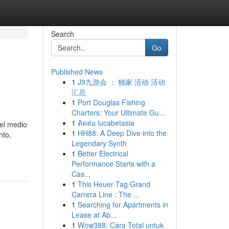
Search
Go
Published News
1
J9九游会 ： 独家 活动 活动
汇总
1
Port Douglas Fishing
Charters: Your Ultimate Gu...
1
ติดต่อ lucabetasia
 el medio
1
HH88: A Deep Dive into the
nto,
Legendary Synth
1
Better Electrical
Performance Starts with a
Cas...
1
This Heuer Tag Grand
Carrera Line : The ...
1
Searching for Apartments in
Lease at Ab...
1
Wow388: Cara Total untuk