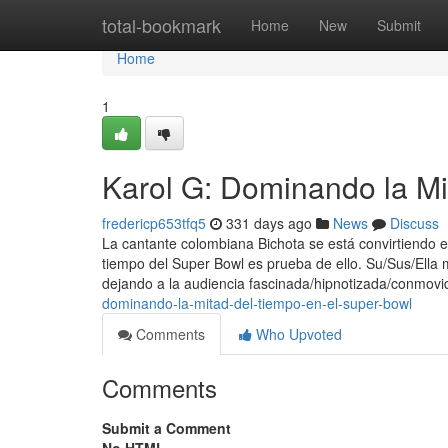
Home
total-bookmark
Home
New
Submit
Home
1
Karol G: Dominando la Mi
fredericp653tfq5
331 days ago
News
Discuss
La cantante colombiana Bichota se está convirtiendo e
tiempo del Super Bowl es prueba de ello. Su/Sus/Ella 
dejando a la audiencia fascinada/hipnotizada/conmov
dominando-la-mitad-del-tiempo-en-el-super-bowl
Comments
Who Upvoted
Comments
Submit a Comment