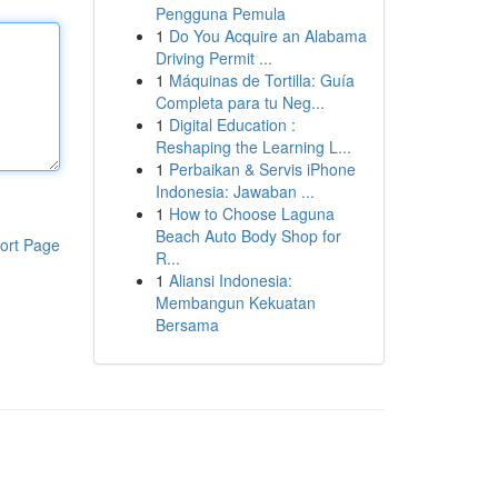
Pengguna Pemula
1
Do You Acquire an Alabama
Driving Permit ...
1
Máquinas de Tortilla: Guía
Completa para tu Neg...
1
Digital Education :
Reshaping the Learning L...
1
Perbaikan & Servis iPhone
Indonesia: Jawaban ...
1
How to Choose Laguna
Beach Auto Body Shop for
ort Page
R...
1
Aliansi Indonesia:
Membangun Kekuatan
Bersama