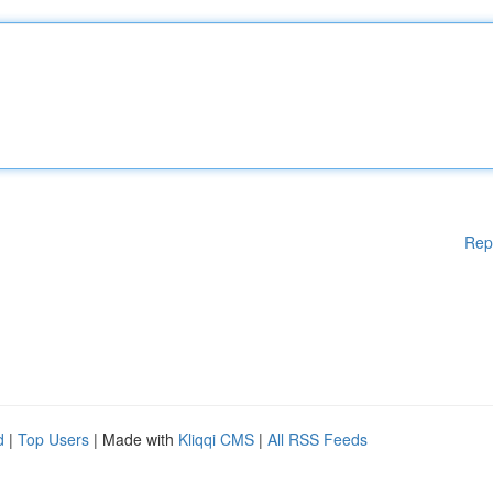
Rep
d
|
Top Users
| Made with
Kliqqi CMS
|
All RSS Feeds