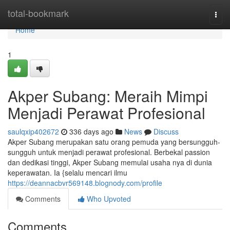
Home
total-bookmark
Togg
navi
Home
1
Akper Subang: Meraih Mimpi
Menjadi Perawat Profesional
saulqxip402672
336 days ago
News
Discuss
Akper Subang merupakan satu orang pemuda yang bersungguh-
sungguh untuk menjadi perawat profesional. Berbekal passion
dan dedikasi tinggi, Akper Subang memulai usaha nya di dunia
keperawatan. Ia {selalu mencari ilmu
https://deannacbvr569148.blognody.com/profile
Comments
Who Upvoted
Comments