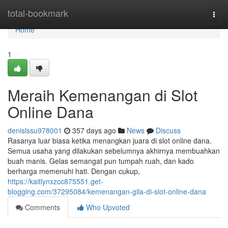
Home
total-bookmark
Togg
navi
Home
1
Meraih Kemenangan di Slot
Online Dana
denislssu978001
357 days ago
News
Discuss
Rasanya luar biasa ketika menangkan juara di slot online dana.
Semua usaha yang dilakukan sebelumnya akhirnya membuahkan
buah manis. Gelas semangat pun tumpah ruah, dan kado
berharga memenuhi hati. Dengan cukup,
https://kaitlynxzcc875551.get-
blogging.com/37295084/kemenangan-gila-di-slot-online-dana
Comments
Who Upvoted