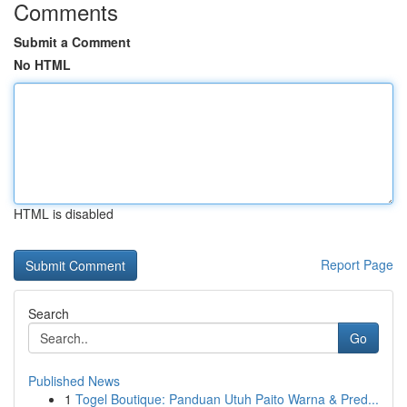
Comments
Submit a Comment
No HTML
HTML is disabled
Report Page
Search
Go
Published News
1
Togel Boutique: Panduan Utuh Paito Warna & Pred...