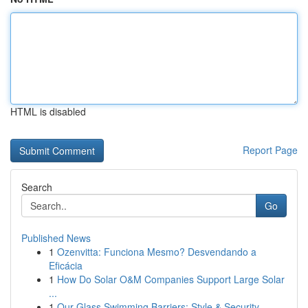
HTML is disabled
Report Page
Search
Go
Published News
1
Ozenvitta: Funciona Mesmo? Desvendando a
Eficácia
1
How Do Solar O&M Companies Support Large Solar
...
1
Our Glass Swimming Barriers: Style & Security