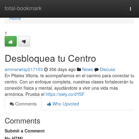
Home
total-bookmark
Togg
navi
Home
1
Desbloquea tu Centro
ammarwrsp217103
356 days ago
News
Discuss
En Pilates Vitoria, te acompañamos en el camino para conectar tu
centro. Con un enfoque completa, nuestras clases fortalecerán tu
conexión física y mental, ayudándote a vivir una vida más
armónica. Prueba el
https://swiy.co/dYSF
Comments
Who Upvoted
Comments
Submit a Comment
No HTML