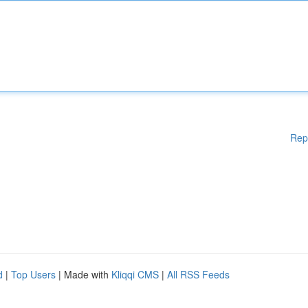
Rep
d
|
Top Users
| Made with
Kliqqi CMS
|
All RSS Feeds