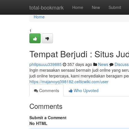
Home
total-bookmark
Home
New
Submit
Home
1
Tempat Berjudi : Situs Ju
philipsuuu339885
357 days ago
News
Discuss
Ingin merasakan sensasi bermain judi online yang seru
judi online terpercaya, kami menyediakan beragam pe
https://majanoyq398182.celticwiki.com/user
Comments
Who Upvoted
Comments
Submit a Comment
No HTML