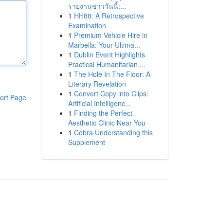
รายงานข่าววันนี้:...
1
HH88: A Retrospective
Examination
1
Premium Vehicle Hire in
Marbella: Your Ultima...
1
Dublin Event Highlights
Practical Humanitarian ...
1
The Hole In The Floor: A
Literary Revelation
1
Convert Copy into Clips:
ort Page
Artificial Intelligenc...
1
Finding the Perfect
Aesthetic Clinic Near You
1
Cobra Understanding this
Supplement