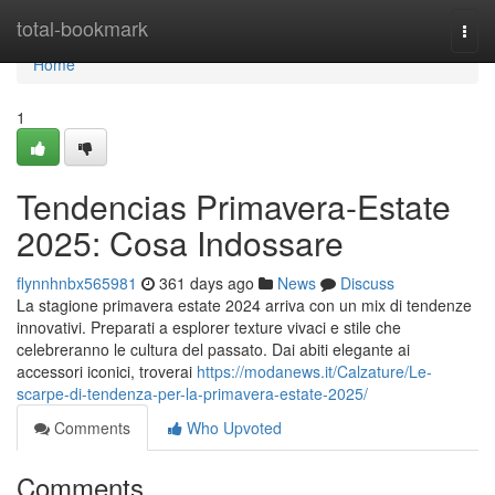
Home
total-bookmark
Togg
navi
Home
1
Tendencias Primavera-Estate
2025: Cosa Indossare
flynnhnbx565981
361 days ago
News
Discuss
La stagione primavera estate 2024 arriva con un mix di tendenze
innovativi. Preparati a esplorer texture vivaci e stile che
celebreranno le cultura del passato. Dai abiti elegante ai
accessori iconici, troverai
https://modanews.it/Calzature/Le-
scarpe-di-tendenza-per-la-primavera-estate-2025/
Comments
Who Upvoted
Comments