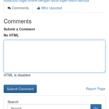
dollartoto-togel-online-dengan-situs-togel-resmi-lainnya
Comments
Who Upvoted
Comments
Submit a Comment
No HTML
HTML is disabled
Report Page
Search
Go