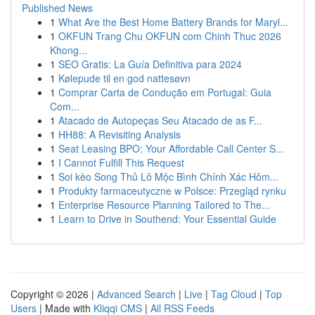
Published News
1
What Are the Best Home Battery Brands for Maryl...
1
OKFUN Trang Chu OKFUN com Chinh Thuc 2026
Khong...
1
SEO Gratis: La Guía Definitiva para 2024
1
Kølepude til en god nattesøvn
1
Comprar Carta de Condução em Portugal: Guia
Com...
1
Atacado de Autopeças Seu Atacado de as F...
1
HH88: A Revisiting Analysis
1
Seat Leasing BPO: Your Affordable Call Center S...
1
I Cannot Fulfill This Request
1
Soi kèo Song Thủ Lô Mộc Bình Chính Xác Hôm...
1
Produkty farmaceutyczne w Polsce: Przegląd rynku
1
Enterprise Resource Planning Tailored to The...
1
Learn to Drive in Southend: Your Essential Guide
Copyright © 2026 |
Advanced Search
|
Live
|
Tag Cloud
|
Top
Users
| Made with
Kliqqi CMS
|
All RSS Feeds