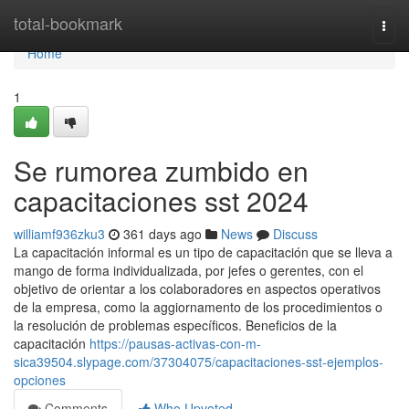
Home
total-bookmark
Togg
navi
Home
1
Se rumorea zumbido en
capacitaciones sst 2024
williamf936zku3
361 days ago
News
Discuss
La capacitación informal es un tipo de capacitación que se lleva a
mango de forma individualizada, por jefes o gerentes, con el
objetivo de orientar a los colaboradores en aspectos operativos
de la empresa, como la aggiornamento de los procedimientos o
la resolución de problemas específicos. Beneficios de la
capacitación
https://pausas-activas-con-m-
sica39504.slypage.com/37304075/capacitaciones-sst-ejemplos-
opciones
Comments
Who Upvoted