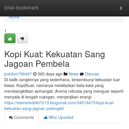
Home
total-bookmark
Togg
navi
Home
1
Kopi Kuat: Kekuatan Sang
Jagoan Pembela
joshkxri796497
365 days ago
News
Discuss
Di balik cangkirnya yang sederhana, tersembunyi kekuatan luar
biasa. Kopi|Kuat, namanya melafazkan kata-kata yang
membangkitkan semangat. Aroma robusta yang menguar seperti
menyala di tengah ruangan, menjanjikan energi
https://elainedvdl407213.blogunok.com/34519475/kopi-kuat-
kekuatan-sang-jagoan-petengah
Comments
Who Upvoted