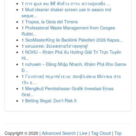
1
การ ดูแล คน พิธี หักล้าง ภาระ ความยุ่งเหยิง ...
1
Mud cleaner shaker screen use in swaco md
seque...
1
Tropea, la Gioia del Tirreno
1
Professional Waste Management from Coogee
Rubbi...
1
SeoMasterKing ile Backlink Paketleri 2026 Kapsa...
1
ผลบอลสด: อัปเดตสกอร์ล่าสุดทุกคู่!
1
NOHU – Khám Phá Xu Hướng Giải Trí Trực Tuyến
Hi...
1
nohuwin – Đăng Nhập Nhanh, Khám Phá Kho Game
Đ...
1
Γευστική περιπέτεια: σουβλάκια Μύτικα στο
15+ ε...
1
Mengikuti Pembahasan Grafik Investasi Emas
Grat...
1
Betting Illegal: Don't Risk It
Copyright © 2026 |
Advanced Search
|
Live
|
Tag Cloud
|
Top