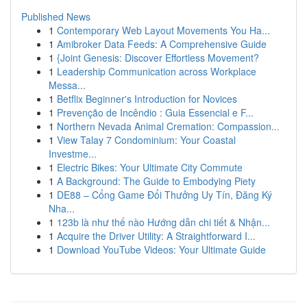
Published News
1
Contemporary Web Layout Movements You Ha...
1
Amibroker Data Feeds: A Comprehensive Guide
1
{Joint Genesis: Discover Effortless Movement?
1
Leadership Communication across Workplace
Messa...
1
Betflix Beginner's Introduction for Novices
1
Prevenção de Incêndio : Guia Essencial e F...
1
Northern Nevada Animal Cremation: Compassion...
1
View Talay 7 Condominium: Your Coastal
Investme...
1
Electric Bikes: Your Ultimate City Commute
1
A Background: The Guide to Embodying Piety
1
DE88 – Cổng Game Đổi Thưởng Uy Tín, Đăng Ký
Nha...
1
123b là như thế nào Hướng dẫn chi tiết & Nhận...
1
Acquire the Driver Utility: A Straightforward I...
1
Download YouTube Videos: Your Ultimate Guide