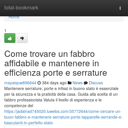
Home
total-bookmark
Togg
navi
Home
1
Come trovare un fabbro
affidabile e mantenere in
efficienza porte e serrature
mayaiquw896844
384 days ago
News
Discuss
Mantenere serrature, porte e infissi in buono stato è essenziale
per la sicurezza e la praticità della casa. Guida alla scelta di un
fabbro professionista Valuta il livello di esperienza e le
competenze del
https://jadainad745020.luwebs.com/35772644/come-cercare-un-
buon-fabbro-e-mantenere-serrature-porte-tapparelle-serrande-e-
basculanti-in-perfetto-stato