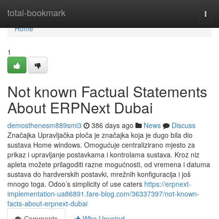
Home
total-bookmark
Togg
navi
Home
1
Not known Factual Statements
About ERPNext Dubai
demosthenesm889smi3
386 days ago
News
Discuss
Značajka Upravljačka ploča je značajka koja je dugo bila dio
sustava Home windows. Omogućuje centralizirano mjesto za
prikaz i upravljanje postavkama i kontrolama sustava. Kroz niz
apleta možete prilagoditi razne mogućnosti, od vremena i datuma
sustava do hardverskih postavki, mrežnih konfiguracija i još
mnogo toga. Odoo’s simplicity of use caters
https://erpnext-
implementation-ua86891.fare-blog.com/36337397/not-known-
facts-about-erpnext-dubai
Comments
Who Upvoted