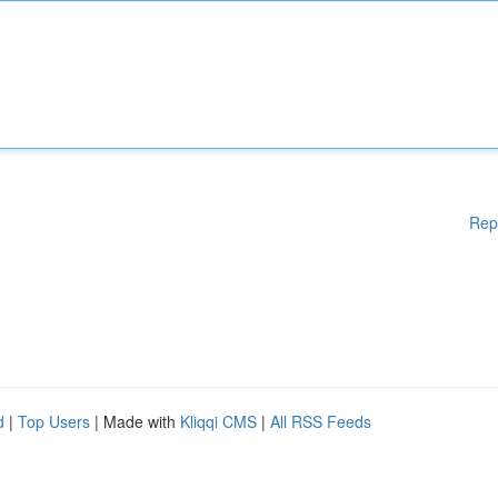
Rep
d
|
Top Users
| Made with
Kliqqi CMS
|
All RSS Feeds