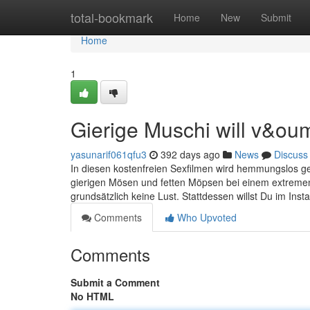
Home
total-bookmark
Home
New
Submit
Home
1
Gierige Muschi will v&oum
yasunarif061qfu3
392 days ago
News
Discuss
In diesen kostenfreien Sexfilmen wird hemmungslos ge
gierigen Mösen und fetten Möpsen bei einem extremen
grundsätzlich keine Lust. Stattdessen willst Du im Inst
Comments
Who Upvoted
Comments
Submit a Comment
No HTML