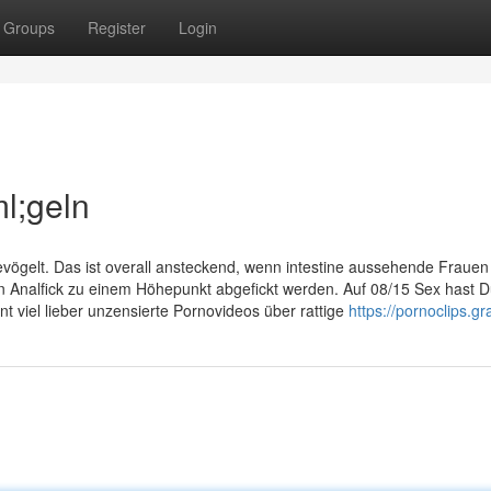
Groups
Register
Login
l;geln
vögelt. Das ist overall ansteckend, wenn intestine aussehende Frauen
 Analfick zu einem Höhepunkt abgefickt werden. Auf 08/15 Sex hast Du
ant viel lieber unzensierte Pornovideos über rattige
https://pornoclips.gra