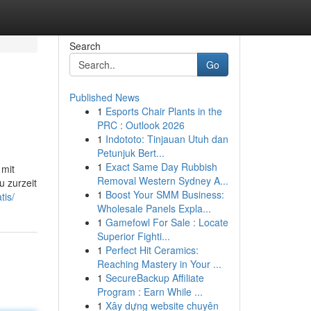
Search
Go
Published News
1
Esports Chair Plants in the
PRC : Outlook 2026
1
Indototo: Tinjauan Utuh dan
Petunjuk Bert...
1
Exact Same Day Rubbish
 mit
Removal Western Sydney A...
 zurzeit
1
Boost Your SMM Business:
tis/
Wholesale Panels Expla...
1
Gamefowl For Sale : Locate
Superior Fighti...
1
Perfect Hit Ceramics:
Reaching Mastery in Your ...
1
SecureBackup Affiliate
Program : Earn While ...
1
Xây dựng website chuyên