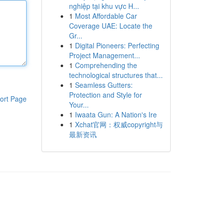
nghiệp tại khu vực H...
1
Most Affordable Car
Coverage UAE: Locate the
Gr...
1
Digital Pioneers: Perfecting
Project Management...
1
Comprehending the
technological structures that...
1
Seamless Gutters:
Protection and Style for
ort Page
Your...
1
Iwaata Gun: A Nation's Ire
1
Xchat官网：权威copyright与
最新资讯