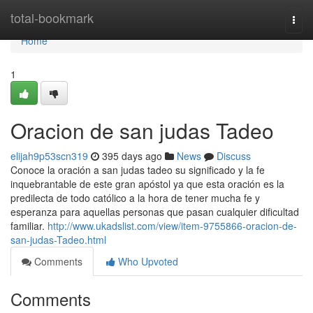
Home
total-bookmark
Togg
navi
Home
1
Oracion de san judas Tadeo
elijah9p53scn319
395 days ago
News
Discuss
Conoce la oración a san judas tadeo su significado y la fe
inquebrantable de este gran apóstol ya que esta oración es la
predilecta de todo católico a la hora de tener mucha fe y
esperanza para aquellas personas que pasan cualquier dificultad
familiar.
http://www.ukadslist.com/view/item-9755866-oracion-de-
san-judas-Tadeo.html
Comments
Who Upvoted
Comments