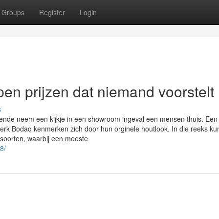
Groups
Register
Login
pen prijzen dat niemand voorstelt
s
urende neem een kijkje in een showroom ingeval een mensen thuis. Een
merk Bodaq kenmerken zich door hun orginele houtlook. In die reeks ku
utsoorten, waarbij een meeste
8/