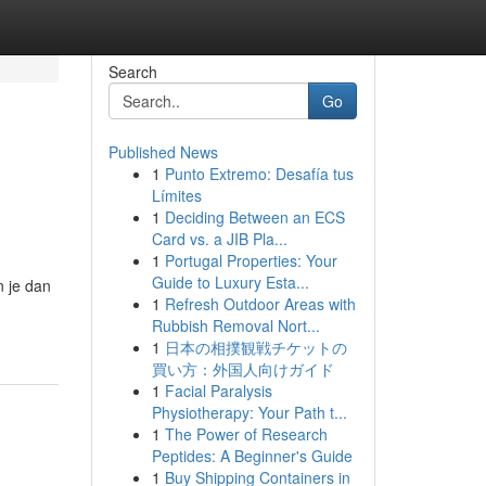
Search
Go
Published News
1
Punto Extremo: Desafía tus
Límites
1
Deciding Between an ECS
Card vs. a JIB Pla...
1
Portugal Properties: Your
Guide to Luxury Esta...
n je dan
1
Refresh Outdoor Areas with
Rubbish Removal Nort...
1
日本の相撲観戦チケットの
買い方：外国人向けガイド
1
Facial Paralysis
Physiotherapy: Your Path t...
1
The Power of Research
Peptides: A Beginner's Guide
1
Buy Shipping Containers in