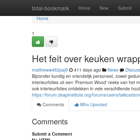
Home
total-bookmark
Home
New
Submit
Home
1
Het feit over keuken wrap
mattheww482paj9
411 days ago
News
Discus
Bijzonder kundig en vriendelijk personeel, zowel ged
interieurfolies uit een 'Premium Wood' reeks van het 
ook interieurfolies ontdekken in vele verschillende ho
https://forum.dsapinstitute.org/forums/users/talkcarbon
Comments
Who Upvoted
Comments
Submit a Comment