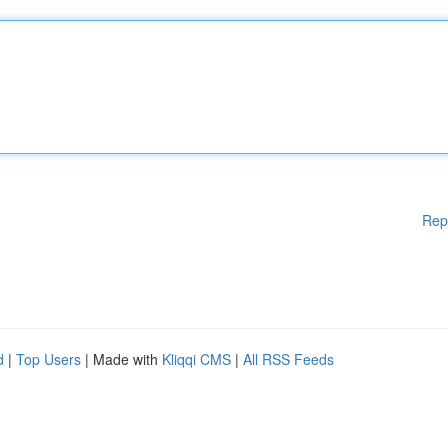
Rep
d
|
Top Users
| Made with
Kliqqi CMS
|
All RSS Feeds