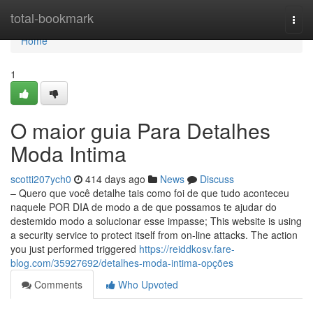
Home
total-bookmark
Togg
navi
Home
1
O maior guia Para Detalhes
Moda Intima
scotti207ych0
414 days ago
News
Discuss
– Quero que você detalhe tais como foi de que tudo aconteceu
naquele POR DIA de modo a de que possamos te ajudar do
destemido modo a solucionar esse impasse; This website is using
a security service to protect itself from on-line attacks. The action
you just performed triggered
https://reiddkosv.fare-
blog.com/35927692/detalhes-moda-intima-opções
Comments
Who Upvoted