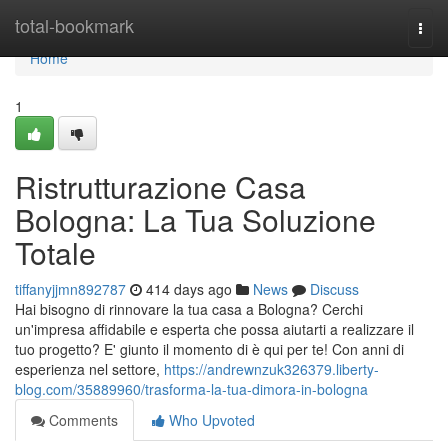
Home
total-bookmark
Togg
navi
Home
1
Ristrutturazione Casa
Bologna: La Tua Soluzione
Totale
tiffanyjjmn892787
414 days ago
News
Discuss
Hai bisogno di rinnovare la tua casa a Bologna? Cerchi
un'impresa affidabile e esperta che possa aiutarti a realizzare il
tuo progetto? E' giunto il momento di è qui per te! Con anni di
esperienza nel settore,
https://andrewnzuk326379.liberty-
blog.com/35889960/trasforma-la-tua-dimora-in-bologna
Comments
Who Upvoted