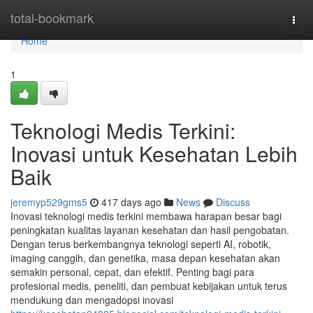
Home
total-bookmark
Togg
navi
Home
1
Teknologi Medis Terkini:
Inovasi untuk Kesehatan Lebih
Baik
jeremyp529gms5
417 days ago
News
Discuss
Inovasi teknologi medis terkini membawa harapan besar bagi
peningkatan kualitas layanan kesehatan dan hasil pengobatan.
Dengan terus berkembangnya teknologi seperti AI, robotik,
imaging canggih, dan genetika, masa depan kesehatan akan
semakin personal, cepat, dan efektif. Penting bagi para
profesional medis, peneliti, dan pembuat kebijakan untuk terus
mendukung dan mengadopsi inovasi