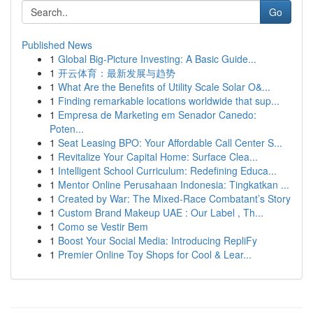
Go
Published News
1
Global Big-Picture Investing: A Basic Guide...
1
开云体育：最新发展与趋势
1
What Are the Benefits of Utility Scale Solar O&...
1
Finding remarkable locations worldwide that sup...
1
Empresa de Marketing em Senador Canedo:
Poten...
1
Seat Leasing BPO: Your Affordable Call Center S...
1
Revitalize Your Capital Home: Surface Clea...
1
Intelligent School Curriculum: Redefining Educa...
1
Mentor Online Perusahaan Indonesia: Tingkatkan ...
1
Created by War: The Mixed-Race Combatant’s Story
1
Custom Brand Makeup UAE : Our Label , Th...
1
Como se Vestir Bem
1
Boost Your Social Media: Introducing RepliFy
1
Premier Online Toy Shops for Cool & Lear...