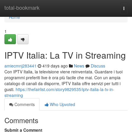
Home
total-bookmark
Togg
navi
Home
1
IPTV Italia: La TV in Streaming
amiecmnj283441
419 days ago
News
Discuss
Con IPTV Italia, la televisione viene reinventata. Guardare i tuoi
programmi preferiti live è ora più facile che mai. Con un ampia
catalogo di canali da disporre, IPTV Italia offre servizi per tutti i
gusti.
https://thefairlist.com/story9829535/iptv-italia-la-tv-in-
streaming
Comments
Who Upvoted
Comments
Submit a Comment