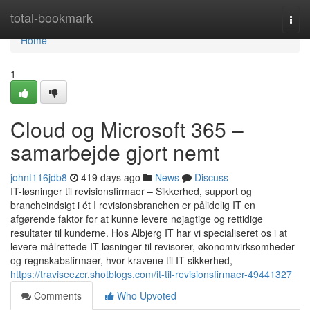
Home
total-bookmark
Togg
navi
Home
1
Cloud og Microsoft 365 –
samarbejde gjort nemt
johnt116jdb8
419 days ago
News
Discuss
IT-løsninger til revisionsfirmaer – Sikkerhed, support og
brancheindsigt i ét I revisionsbranchen er pålidelig IT en
afgørende faktor for at kunne levere nøjagtige og rettidige
resultater til kunderne. Hos Albjerg IT har vi specialiseret os i at
levere målrettede IT-løsninger til revisorer, økonomivirksomheder
og regnskabsfirmaer, hvor kravene til IT sikkerhed,
https://traviseezcr.shotblogs.com/it-til-revisionsfirmaer-49441327
Comments
Who Upvoted