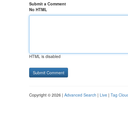
Submit a Comment
No HTML
HTML is disabled
Copyright © 2026 |
Advanced Search
|
Live
|
Tag Clou