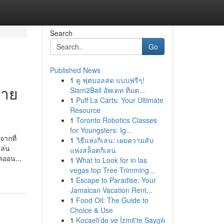
Search
Go
Published News
1
ดู ฟุตบอลสด แบบฟรีๆ!
ราย
Siam2Ball อัพเดท ทีมต...
1
Puff La Carts: Your Ultimate
Resource
1
Toronto Robotics Classes
for Youngsters: Ig...
ากที่
1
วิธีแห่งกิเลน: เผยความลับ
เล่น
แห่งสล็อตกิเลน
ตออน...
1
What to Look for in las
vegas top Tree Trimming...
1
Escape to Paradise: Your
Jamaican Vacation Rent...
1
Food Oil: The Guide to
Choice & Use
1
Kocaeli’de ve İzmit'te Saygılı