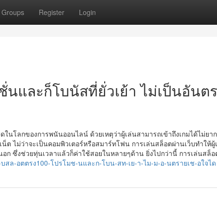
Groups
Register
Login
นและก็โบนัสที่ยั่วเย้า ไม่เป็นอันต
ดในโลกของการพนันออนไลน์ ด้วยเหตุว่าผู้เล่นสามารถเข้าถึงเกมได้ไม่ยากจ
ทอร์เน็ต ไม่ว่าจะเป็นคอมพิวเตอร์หรือสมาร์ทโฟน การเล่นสล็อตผ่านเว็บทำให้ผู้
ก ซึ่งช่วยทุ่นเวลาแล้วก็ค่าใช้สอยในหลายๆด้าน ยิ่งไปกว่านี้ การเล่นสล็อ
เว-บสล-อตตรง100-โปรโมช-นและก-โบน-สท-เย-า-ไม-ม-อ-นตรายเช-อใจได