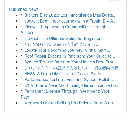
Published News
1
Brokers Elite 2026: Los Inmobiliarios Más Desta...
1
99exch: Begin Your Journey with a Fresh ID – A ...
1
Hisowin: Empowering Communities Through
Sustain...
1
ufa7bet: The Ultimate Guide for Beginners
1
รีวิว NAD เซรั่ม: คุ้มค่าหรือไม่? รีวิว จาก ผู...
1
Locate Your Upcoming Journey: Virtual Gam...
1
Roof Repair Experts in Paterson: Your Guide to ...
1
Sydney Termite Barriers: Your Home's Best Prot...
1
プロジェクターの選択で失敗しない！初級者向け購...
1
HH88: A Deep Dive into the Classic Synth
1
Performance Testing : Ensuring System Reliab...
1
K2 & Bizarro Near Me: Finding Herbal Incense Lo...
1
Permanent License Through Investment: Your
Path...
1
Megapari Cricket Betting Predictions: Your Winn...