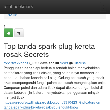
Home
total-bookmark
Togg
navi
Home
1
Top tanda spark plug kereta
rosak Secrets
robertv122edb1
537 days ago
News
Discuss
Penggunaan bahan api berkualiti rendah boleh menyebabkan
pembakaran yang tidak efisien, yang seterusnya memberikan
beban tambahan kepada coil plug. Gelung pencucuh yang rosak
akan mempengaruhi fungsi palam pencucuh menghidupkan enjin.
Campuran petrol dan udara tidak dapat dibakar dengan betul di
dalam kebuk enjin justeru menyebabkan penggunaan minyak
menjadi tidak
https://gregoryqzdff.wizzardsblog.com/33104231/indicators-on-
tanda-spark-plug-kereta-rosak-you-should-know