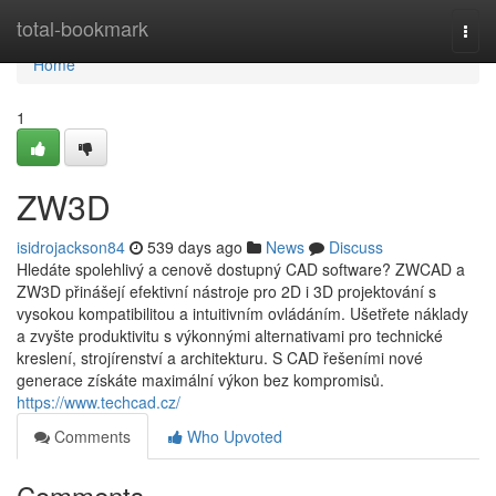
Home
total-bookmark
Togg
navi
Home
1
ZW3D
isidrojackson84
539 days ago
News
Discuss
Hledáte spolehlivý a cenově dostupný CAD software? ZWCAD a
ZW3D přinášejí efektivní nástroje pro 2D i 3D projektování s
vysokou kompatibilitou a intuitivním ovládáním. Ušetřete náklady
a zvyšte produktivitu s výkonnými alternativami pro technické
kreslení, strojírenství a architekturu. S CAD řešeními nové
generace získáte maximální výkon bez kompromisů.
https://www.techcad.cz/
Comments
Who Upvoted
Comments