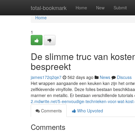
Home
total-bookmark
Home
New
Submit
Home
1
De slimme truc van kost
bespreekt
james172q2qe7
562 days ago
News
Discuss
Het wrappen aangaande een keuken kan zijn het ontwi
zelfklevende vinylfolie. Deze folies bestaan beschikba
marmer en metallic. Er bestaan verschillende tutorials
2.mdwrite.net/5-eenvoudige-technieken-voor-wat-kos
Comments
Who Upvoted
Comments