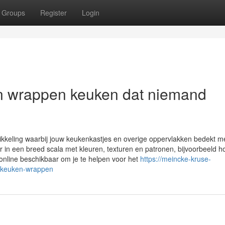
Groups
Register
Login
en wrappen keuken dat niemand
kkeling waarbij jouw keukenkastjes en overige oppervlakken bedekt m
ar in een breed scala met kleuren, texturen en patronen, bijvoorbeeld h
 online beschikbaar om je te helpen voor het
https://meincke-kruse-
t-keuken-wrappen