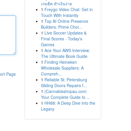
เกมฮิต ทำเงินง่าย
1
Freygo Video Chat: Get in
Touch With Instantly
1
Top AI Online Presence
Builders: Prime Choi...
1
Live Soccer Updates &
Final Scores - Today's
Games
1
Ace Your AWS Interview:
The Ultimate Book Guide
1
Finding Heineken
Wholesale Suppliers: A
Compreh...
ort Page
1
Reliable St. Petersburg
Sliding Doors Repairs f...
1
{Cannabisshopau.com:
Your Complete Guide to ...
1
HH88: A Deep Dive into the
Legacy