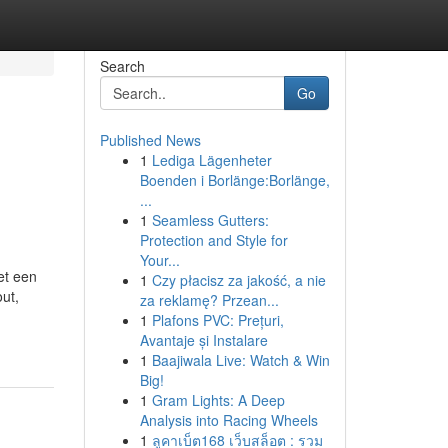
Search
Go
Published News
1
Lediga Lägenheter
Boenden i Borlänge:Borlänge,
...
1
Seamless Gutters:
Protection and Style for
Your...
et een
1
Czy płacisz za jakość, a nie
out,
za reklamę? Przean...
1
Plafons PVC: Prețuri,
Avantaje și Instalare
1
Baajiwala Live: Watch & Win
Big!
1
Gram Lights: A Deep
Analysis into Racing Wheels
1
ลูคาเบ็ต168 เว็บสล็อต : รวม