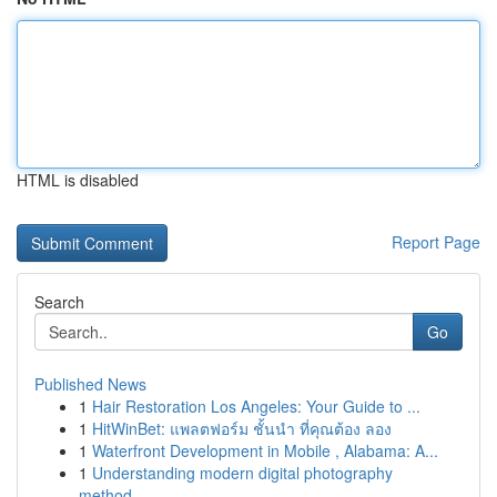
HTML is disabled
Report Page
Search
Go
Published News
1
Hair Restoration Los Angeles: Your Guide to ...
1
HitWinBet: แพลตฟอร์ม ชั้นนำ ที่คุณต้อง ลอง
1
Waterfront Development in Mobile , Alabama: A...
1
Understanding modern digital photography
method...