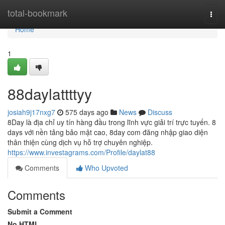
Home
total-bookmark
Togg
navi
Home
1
88daylattttyy
josiah9j17nxg7
575 days ago
News
Discuss
8Day là địa chỉ uy tín hàng đầu trong lĩnh vực giải trí trực tuyến. 8
days với nền tảng bảo mật cao, 8day com đăng nhập giao diện
thân thiện cùng dịch vụ hỗ trợ chuyên nghiệp.
https://www.investagrams.com/Profile/daylat88
Comments
Who Upvoted
Comments
Submit a Comment
No HTML